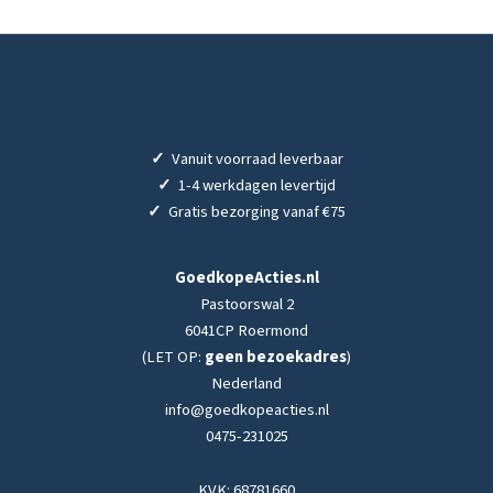
✓
Vanuit voorraad leverbaar
✓
1-4 werkdagen levertijd
✓
Gratis bezorging vanaf €75
GoedkopeActies.nl
Pastoorswal 2
6041CP Roermond
(LET OP:
geen bezoekadres
)
Nederland
info@goedkopeacties.nl
0475-231025
KVK: 68781660